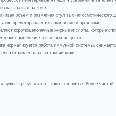
роцессов переваривания пищи и усвоения питательных 
 сказываться на коже.
ивая объём и размягчая стул за счет осмотического де
также предотвращает их накопление в организме.
еляют короткоцепочечные жирные кислоты, которые спо
 ускоряет выведение токсичных веществ.
а нормализуется работа иммунной системы, снижается
венно отражается на состоянии кожи.
я нужных результатов – кожа становится более чистой